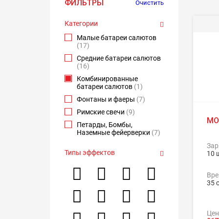
ФИЛЬТРЫ
Очистить
Категории
Малые батареи салютов
(17)
Средние батареи салютов
(16)
Комбинированные
батареи салютов
(1)
Фонтаны и фаеры
(7)
Римские свечи
(9)
МО
Петарды, Бомбы,
Наземные фейерверки
(7)
Зар
Типы эффектов
10 
Вре
35 с
Цен