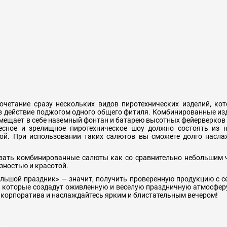
очетание сразу нескольких видов пиротехнических изделий, ко
действие поджогом одного общего фитиля. Комбинированные изд
мещает в себе наземный фонтан и батарею высотных фейерверко
ересное и зрелищное пиротехническое шоу должно состоять из 
ной. При использовании таких салютов вы сможете долго насла
зать комбинированные салюты как со сравнительно небольшим 
зностью и красотой.
льшой праздник» — значит, получить проверенную продукцию с с
, которые создадут оживленную и веселую праздничную атмосфе
и корпоратива и наслаждайтесь ярким и блистательным вечером!