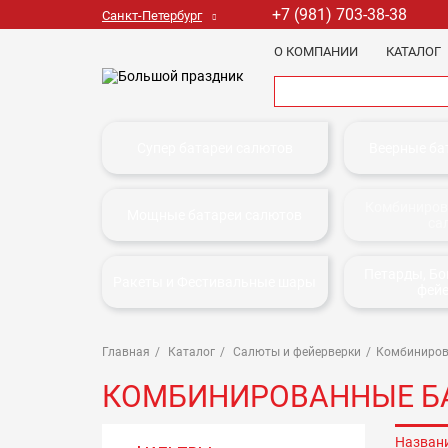
+7 (981) 703-38-38
Санкт-Петербург
О КОМПАНИИ
КАТАЛОГ
Супер батареи салютов
Веерные ба
Комбиниров
Мощные батареи салютов
са
Петарды, Б
Ракеты и Фестивальные шары
фей
Главная
Каталог
Салюты и фейерверки
Комбиниров
КОМБИНИРОВАННЫЕ Б
Назван