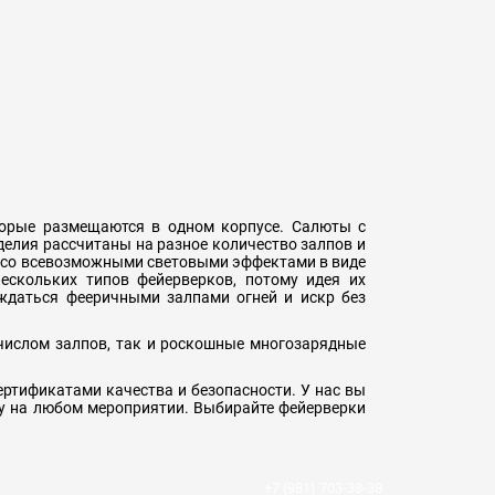
торые размещаются в одном корпусе. Салюты с
елия рассчитаны на разное количество залпов и
в со всевозможными световыми эффектами в виде
нескольких типов фейерверков, потому идея их
ждаться фееричными залпами огней и искр без
числом залпов, так и роскошные многозарядные
ертификатами качества и безопасности. У нас вы
ру на любом мероприятии. Выбирайте фейерверки
+7 (981) 703-38-38