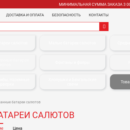
МИНИМАЛЬНАЯ СУММА ЗАКАЗА 3 0
ДОСТАВКА И ОПЛАТА
БЕЗОПАСНОСТЬ
КОНТАКТЫ
тареи салютов
Малые батареи салютов
Средн
анные батареи
Фонтаны и фаеры
лютов
омбы, Наземные
Хлопушки и Бенгальские
Това
ерверки
свечи
анные батареи салютов
АТАРЕИ САЛЮТОВ
ие
Цена