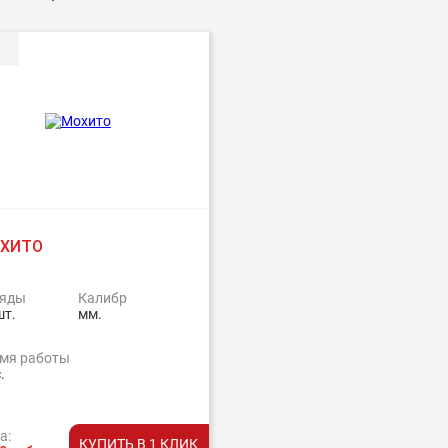
ХИТО
яды
Калибр
шт.
мм.
мя работы
.
а:
КУПИТЬ В 1 КЛИК